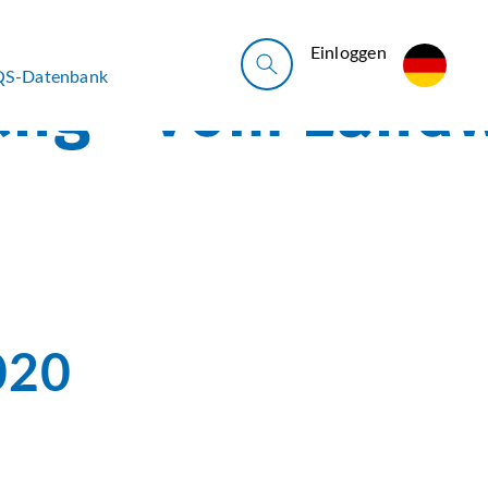
Ein­log­gen
QS-Datenbank
020