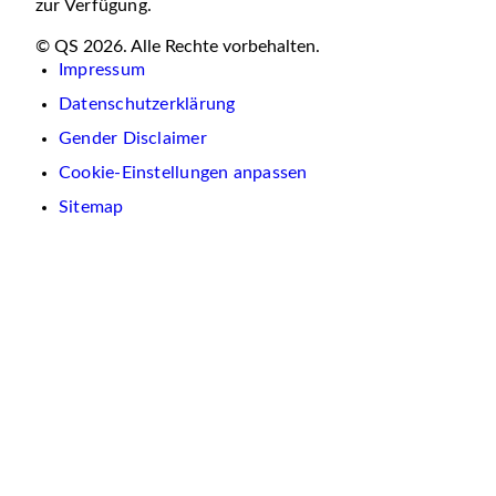
zur Verfügung.
© QS 2026. Alle Rechte vorbehalten.
Impressum
Datenschutzerklärung
Gender Disclaimer
Cookie-Einstellungen anpassen
Sitemap
Wir
verwenden
auf
dieser
Website
Cookies.
Diese
dienen