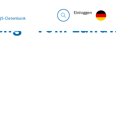
Ein­log­gen
QS-Datenbank