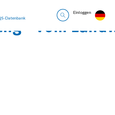
Ein­log­gen
QS-Datenbank