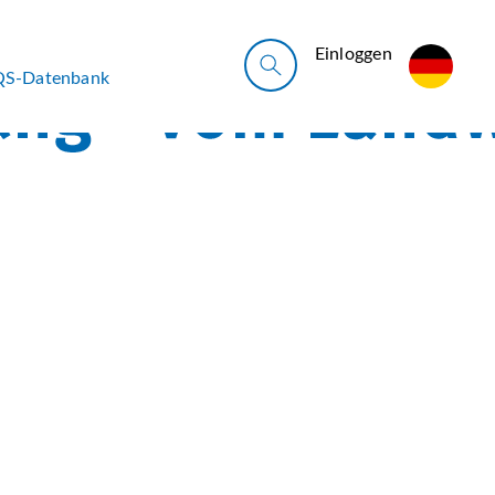
Ein­log­gen
QS-Datenbank