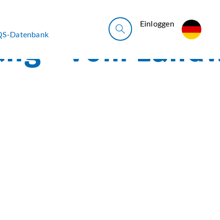
Ein­log­gen
QS-Datenbank