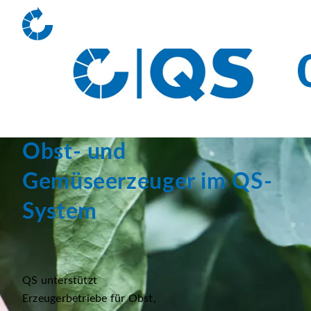
Obst- und
Gemüseerzeuger im QS-
System
QS unterstützt
Erzeugerbetriebe für Obst,