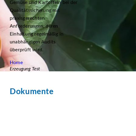
Gemüse und Kartoffeln bei der
Qualitätssicherung mit
praxisgerechten
Anforderungen, deren
Einhaltung regelmäßig in
unabhängigen Audits
überprüft wird.
Home
Erzeugung Test
Dokumente