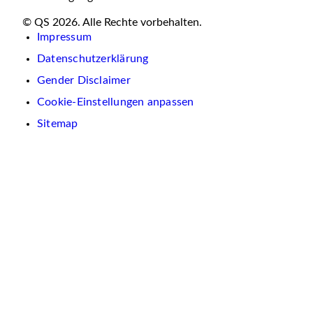
© QS 2026. Alle Rechte vorbehalten.
Impressum
Datenschutzerklärung
Gender Disclaimer
Cookie-Einstellungen anpassen
Sitemap
Wir
verwenden
auf
dieser
Website
Cookies.
Diese
dienen