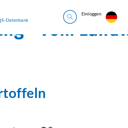
Ein­log­gen
QS-Datenbank
toffeln