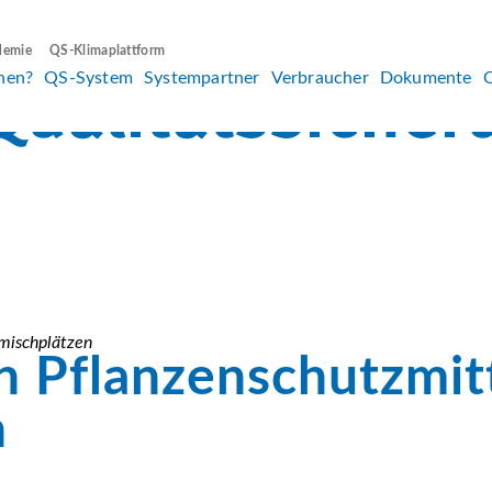
demie
QS-Klimaplattform
hen?
QS-System
Systempartner
Verbraucher
Dokumente
mischplätzen
 Pflanzenschutzmitt
n