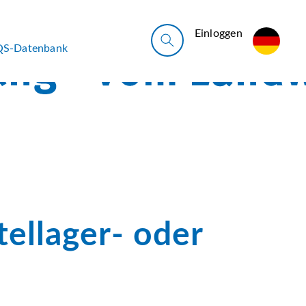
Ein­log­gen
QS-Datenbank
ellager- oder