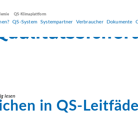
demie
QS-Klimaplattform
hen?
QS-System
Systempartner
Verbraucher
Dokumente
ig lesen
hen in QS-Leitfäde