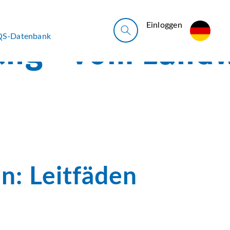
Ein­log­gen
QS-Datenbank
n: Leitfäden