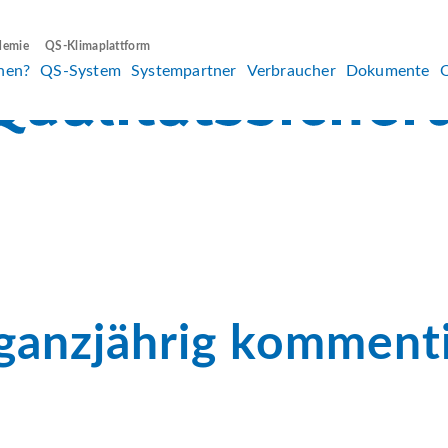
demie
QS-Klimaplattform
hen?
QS-System
Systempartner
Verbraucher
Dokumente
t ganzjährig komment