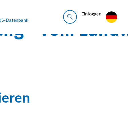
Ein­log­gen
QS-Datenbank
ieren