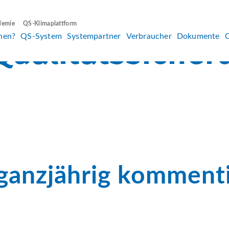
demie
QS-Klimaplattform
hen?
QS-System
Systempartner
Verbraucher
Dokumente
t ganzjährig komment