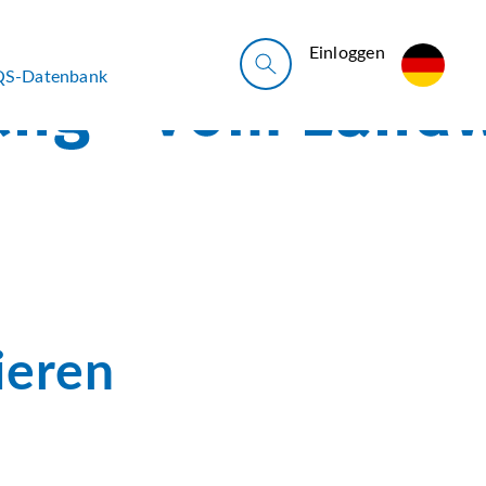
Ein­log­gen
QS-Datenbank
ieren