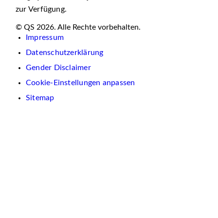
zur Verfügung.
© QS 2026. Alle Rechte vorbehalten.
Impressum
Datenschutzerklärung
Gender Disclaimer
Cookie-Einstellungen anpassen
Sitemap
Wir
verwenden
auf
dieser
Website
Cookies.
Diese