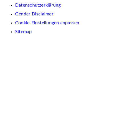
Datenschutzerklärung
Gender Disclaimer
Cookie-Einstellungen anpassen
Sitemap
Wir
verwenden
auf
dieser
Website
Cookies.
Diese
dienen
dazu,
Inhalte
und