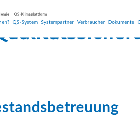
demie
QS-Klimaplattform
hen?
QS-System
Systempartner
Verbraucher
Dokumente
Bestandsbetreuung