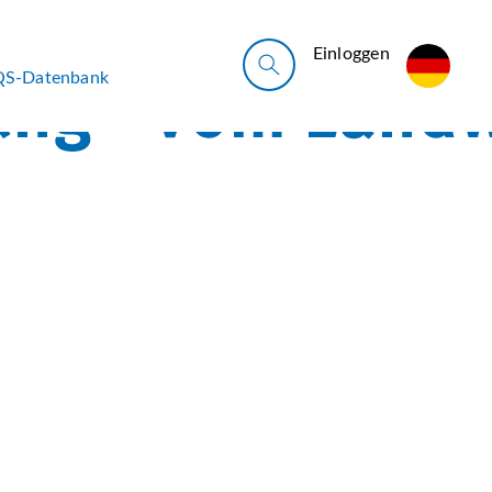
Ein­log­gen
QS-Datenbank