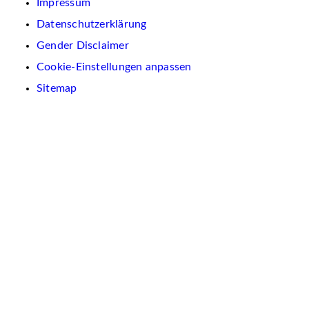
Impressum
Datenschutzerklärung
Gender Disclaimer
Cookie-Einstellungen anpassen
Sitemap
Wir
verwenden
auf
dieser
Website
Cookies.
Diese
dienen
dazu,
Inhalte