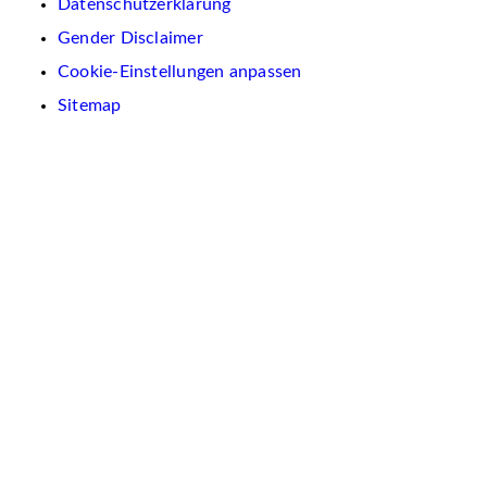
Datenschutzerklärung
Gender Disclaimer
Cookie-Einstellungen anpassen
Sitemap
Wir
verwenden
auf
dieser
Website
Cookies.
Diese
dienen
dazu,
Inhalte
und