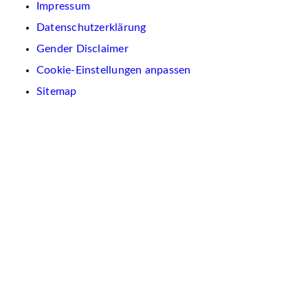
Impressum
Datenschutzerklärung
Gender Disclaimer
Cookie-Einstellungen anpassen
Sitemap
Wir
verwenden
auf
dieser
Website
Cookies.
Diese
dienen
dazu,
Inhalte