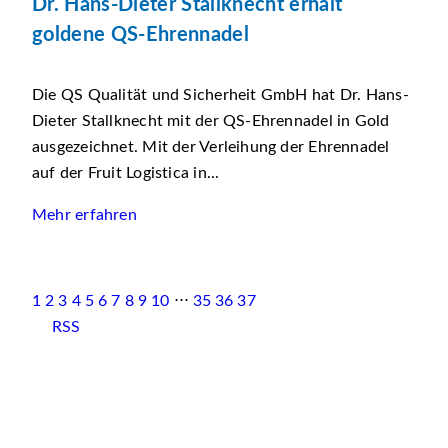
Dr. Hans-Dieter Stallknecht erhält
goldene QS-Ehrennadel
Die QS Qualität und Sicherheit GmbH hat Dr. Hans-
Dieter Stallknecht mit der QS-Ehrennadel in Gold
ausgezeichnet. Mit der Verleihung der Ehrennadel
auf der Fruit Logistica in...
Mehr erfahren
1
2
3
4
5
6
7
8
9
10
⋅⋅⋅
35
36
37
RSS