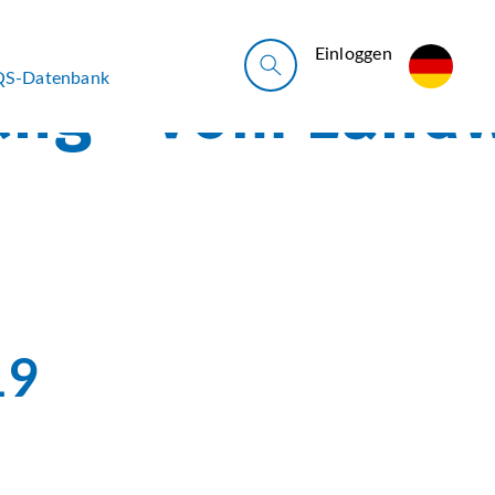
Ein­log­gen
QS-Datenbank
19